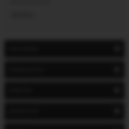
Elfelejtetted a jelszavad?
Belépés
KATEGÓRIÁK
KÍVÁNSÁGLISTA
GYÁRTÓK
BESZÁLLÍTÓK