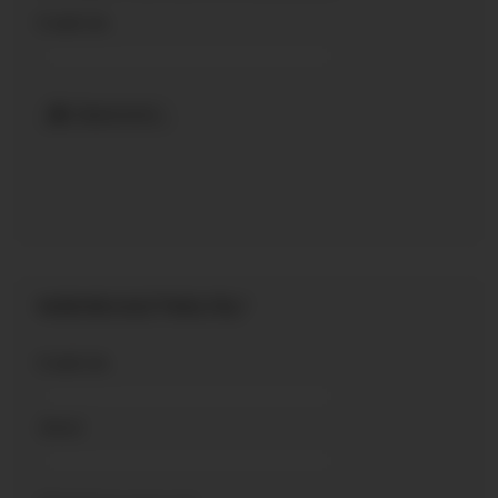
E-mail cím
Regisztráció
MÁR REGISZTRÁLTÁL?
E-mail cím
Jelszó