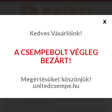
info@onlinecsempe.hu
x
Fiók létrehozása
Belépés
Kedves Vásárlóink!
A CSEMPEBOLT VÉGLEG
BEZÁRT!
Csempe, padlólap
APE Ceramica
Oregon
Megértésüket köszönjük!
unitedcsempe.hu
Oregon
APE Ceramica Oregon fahatású padlólap család. APE spanyol csempe
és padlólap kiváló minőség akciós ár.
APE Oregon Gris 20x120 fahatású padlólap, APE Oregon Haya 20x120