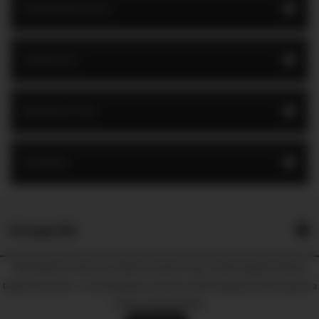
KÍVÁNSÁGLISTA
GYÁRTÓK
BESZÁLLÍTÓK
CÍMKÉK
Kategóriák
Module from the creators of
Guitar Pro
:: More at
Prestashop Modules
Weboldalunk cookie-kat (sütiket) használ, hogy a lehető legjobb élményt
tudjuk biztosítani. A weboldalunkon történő további böngészéssel hozzájárul a
cookie-k használatához.