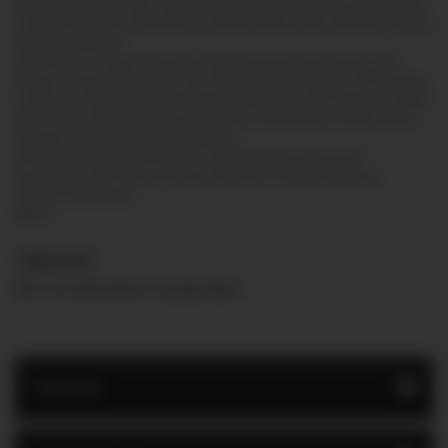
fahatású padlólap, APE Oregon Nogal 20x120 fahatású padlólap, APE
Oregon Roble 20x120 fahatású padlólap, PAE Oregon Wengue 20x120
fahatású padlólap.
APE Peldano Oregon Fiore Gris 33x120 fahatású lépcsőelem, APE
Peldano Oregon Fiore Haya 33x120 fahatású lépcsőelem, APE Peldano
Oregon Fiore Nogal 33x120 fahatású lépcsőelem, APE Peldano Oregon
Fiore Roble 33x120 fahatású lépcsőelem, APE Peldano Oregon Fiore
Wengue 33x120 fahatású lépcsőelem.
APE Peldano Oregon Recto Ant. 33x120 szögletes fahatású
lépcsőelem, APE Peldano Oregon Recto Ant. 33x120 szögletes
fahatású lépcsőelem
More
OREGON
Nincs termék ebben a kategóriában
OREGON