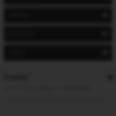
GYÁRTÓK
BESZÁLLÍTÓK
CÍMKÉK
Kategóriák
Module from the creators of
Guitar Pro
:: More at
Prestashop Modules