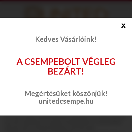
info@onlinecsempe.hu
x
Fiók létrehozása
Belépés
Kedves Vásárlóink!
A CSEMPEBOLT VÉGLEG
BEZÁRT!
Csaptelepek
Gyártók szerint
Arezzo Design
Megértésüket köszönjük!
unitedcsempe.hu
Arezzo Design
Az Arezzo Design termékeit letisztult, minimalista formavilág, elegancia,
innovatív megoldások és prémium minőség jellemzi. A cég elsődleges
célja egy olyan szortiment kialakítása, ahol nincsenek