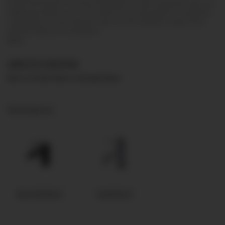
kompromisszumok. Az Arezzo filozófiája az, hogy vásárlóinak akkor se
kelljen lemondania a vonzó formákról és az innovációkról a szaniterek
vásárlásakor, ha nem akarnak, vagy nem áll módjukban vagyonokat
elkölteni túlárazott termékekre.
More
AREZZO DESIGN
Nincs termék ebben a kategóriában
Subcategories
BLACKFIELD
OLDFIELD