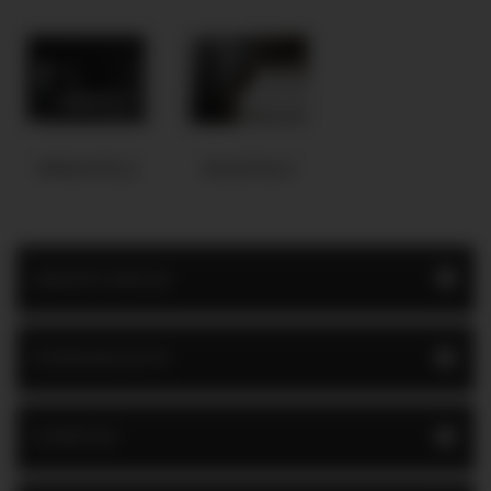
SPRINGFIELD
WAKEFIELD
AREZZO DESIGN
KÍVÁNSÁGLISTA
GYÁRTÓK