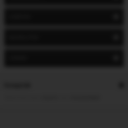
GYÁRTÓK
BESZÁLLÍTÓK
CÍMKÉK
Kategóriák
Module from the creators of
Guitar Pro
:: More at
Prestashop Modules