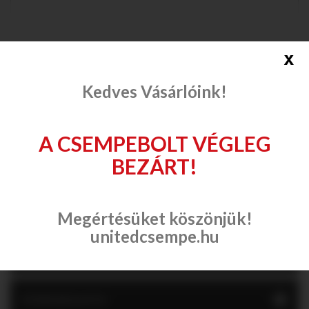
x
Cersanit Kersen Glass...
Kedves Vásárlóink!
Hozzáadás a kívánságlistához
Összehasonlítás
A CSEMPEBOLT VÉGLEG
BEZÁRT!
Összehasonlítás (
0
)
1 - 6 (összesen 6)
Megértésüket köszönjük!
unitedcsempe.hu
KERSEN
KÍVÁNSÁGLISTA