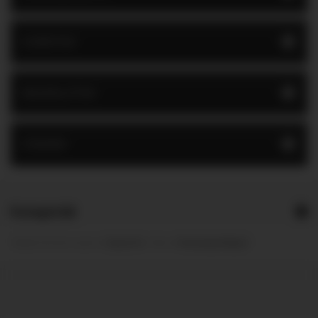
GYÁRTÓK
BESZÁLLÍTÓK
CÍMKÉK
Kategóriák
Module from the creators of
Guitar Pro
:: More at
Prestashop Modules