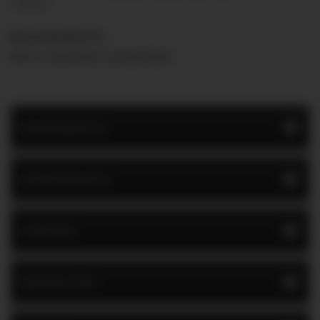
padlólap.
BLACK&WHITE
Nincs termék ebben a kategóriában
BLACK&WHITE
KÍVÁNSÁGLISTA
GYÁRTÓK
BESZÁLLÍTÓK