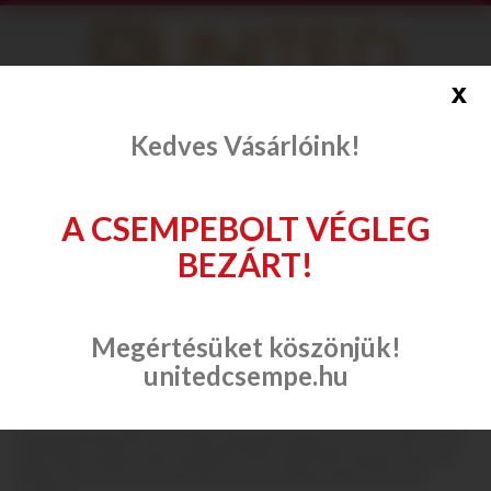
info@onlinecsempe.hu
x
Fiók létrehozása
Belépés
Kedves Vásárlóink!
A CSEMPEBOLT VÉGLEG
BEZÁRT!
Csempe, padlólap
Opoczno
Black&White
Megértésüket köszönjük!
unitedcsempe.hu
Black&White
Opoczno Black&White csempe, padlólap család. Opoczno White Satin
20x50 fali csempe, Opoczno Black Satin 20x50 fali csempe. Opoczno
White Satin 33,3x33,3 padlólap, Opoczno Black Satin 33,3x33,3