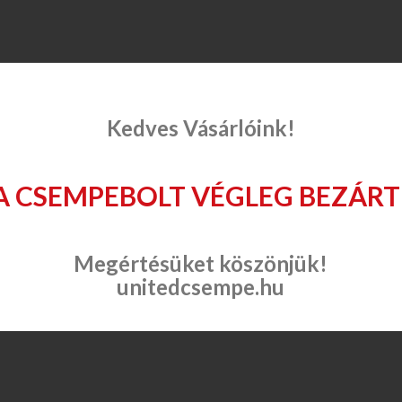
Kedves Vásárlóink!
A CSEMPEBOLT VÉGLEG BEZÁRT
Megértésüket köszönjük!
unitedcsempe.hu