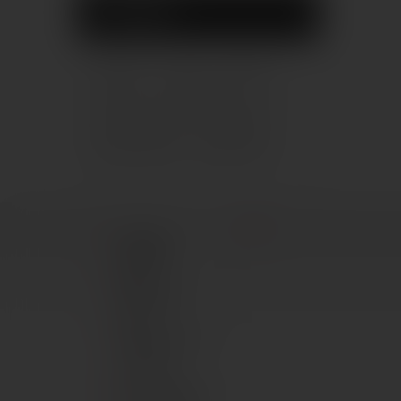
CÍMKÉK
Domino
csempe
geberit
selnova
domino blink
str
domino bonella
blink beige
domino edello
domino nesi
Csempe,
padlólap
Dekor
falburkolat
Vinyl
padlóburkolat
Padlólap
Zuhanykabinok