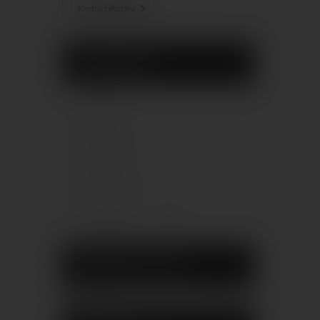
Kívánságlistám
GYÁRTÓK
ARTE
Cerrad
Cersanit
Domino
Domino I.C.
Összes gyártó
BESZÁLLÍTÓK
Nincs beszállító