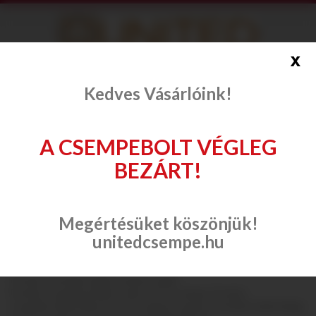
info@onlinecsempe.hu
x
Fiók létrehozása
Belépés
Kedves Vásárlóink!
A CSEMPEBOLT VÉGLEG
BEZÁRT!
Csempe, padlólap
Paradyz Ceramika
Daikiri
Megértésüket köszönjük!
unitedcsempe.hu
Daikiri
Paradyz Ceramika Daikiri csempe család.
Paradyz Ceramika Daikiri Crema 25x75 csempe, Paradyz
Ceramika Daikiri Wood 25x75 csempe,
Paradyz Ceramika Daikiri Beige