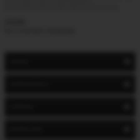
25x75 csempe, Paradyz Ceramika Daikiri Brown
25x75 csempe, Paradyz Ceramika Daikiri Grys 25x75 csempe.
DAIKIRI
Nincs termék ebben a kategóriában
DAIKIRI
KÍVÁNSÁGLISTA
GYÁRTÓK
BESZÁLLÍTÓK